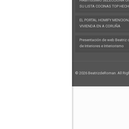
HABITISSIMO SELECCIONA U
SU LISTA COCINAS TOP HECH
EL PORTAL HOMIFY MENCION
VIVIENDA EN A CORUÑA
Presentación de web Beatriz 
de Interiores e Interiorismo
© 2026 BeatrizdeRoman. All Rig