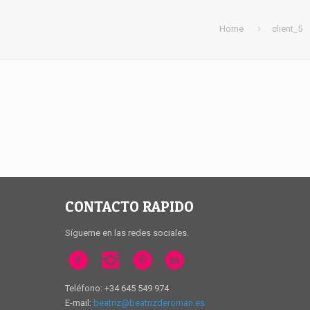
Home
client_5
CONTACTO RAPIDO
Sígueme en las redes sociales.
Teléfono: +34 645 549 974
E-mail:
beatriz@beatrizderoman.es